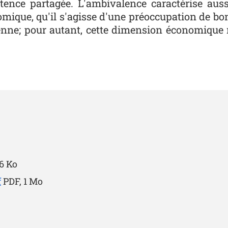
nce partagée. L'ambivalence caractérise aussi 
mique, qu'il s'agisse d'une préoccupation de b
éenne; pour autant, cette dimension économique n
96 Ko
f
PDF, 1 Mo