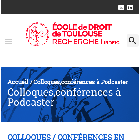
Accueil
Colloques,conférences à Podcaster
/
Colloques,conférences à
Podcaster
COLLOQUES / CONFÉRENCES EN