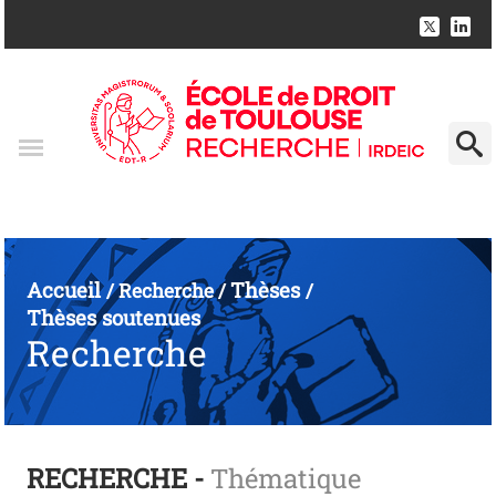
Accueil
Thèses
/
Recherche
/
/
Thèses soutenues
Recherche
RECHERCHE -
Thématique