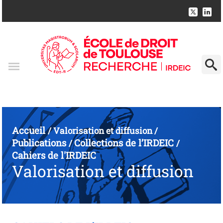
Accueil
/
Valorisation et diffusion
/
Publications
Collections de l’IRDEIC
/
/
Cahiers de l'IRDEIC
Valorisation et diffusion