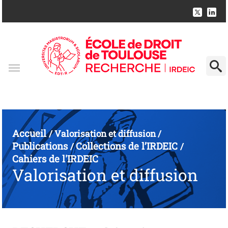
Accueil
/
Valorisation et diffusion
/
Publications
Collections de l’IRDEIC
/
/
Cahiers de l'IRDEIC
Valorisation et diffusion