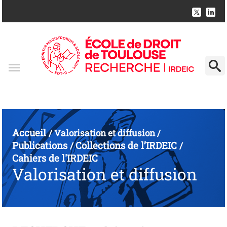
Accueil
/
Valorisation et diffusion
/
Publications
Collections de l’IRDEIC
/
/
Cahiers de l'IRDEIC
Valorisation et diffusion