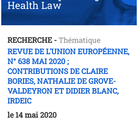
Health Law
RECHERCHE -
Thématique
REVUE DE L'UNION EUROPÉENNE,
N° 638 MAI 2020 ;
CONTRIBUTIONS DE CLAIRE
BORIES, NATHALIE DE GROVE-
VALDEYRON ET DIDIER BLANC,
IRDEIC
le
14 mai 2020