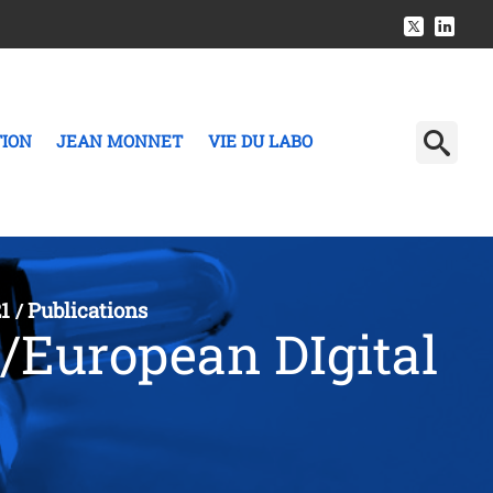
TION
JEAN MONNET
VIE DU LABO
21
Publications
/
/European DIgital