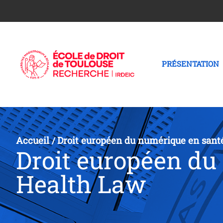
PRÉSENTATION
Accueil
Droit européen du numérique en sant
/
Droit européen du
Health Law