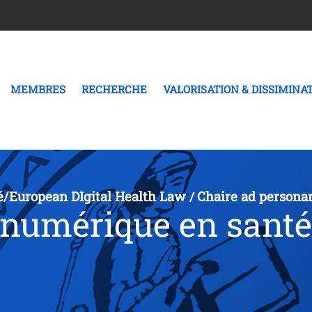
MEMBRES
RECHERCHE
VALORISATION & DISSIMINA
é/European DIgital Health Law
Chaire ad person
/
 numérique en santé