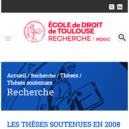
Accueil
Thèses
/
Recherche
/
/
Thèses soutenues
Recherche
LES THÈSES SOUTENUES EN 2008