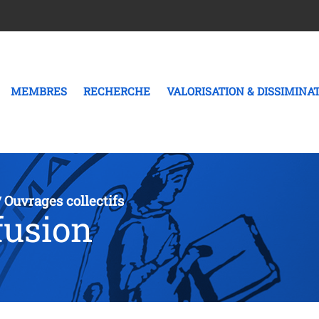
MEMBRES
RECHERCHE
VALORISATION & DISSIMINA
Ouvrages collectifs
/
fusion