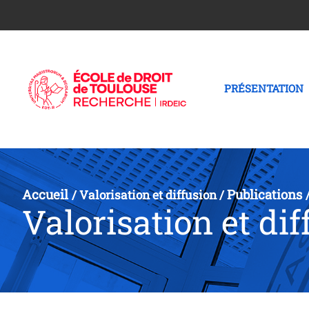
PRÉSENTATION
Accueil
Publications
/
Valorisation et diffusion
/
Valorisation et dif