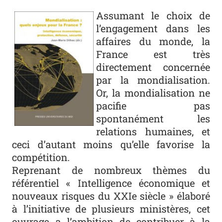
Photo
Assumant le choix de
l’engagement dans les
affaires du monde, la
France est très
directement concernée
par la mondialisation.
Or, la mondialisation ne
pacifie pas
spontanément les
relations humaines, et
ceci d’autant moins qu’elle favorise la
compétition.
Reprenant de nombreux thèmes du
référentiel « Intelligence économique et
nouveaux risques du XXIe siècle » élaboré
à l’initiative de plusieurs ministères, cet
ouvrage a l’ambition de contribuer à la