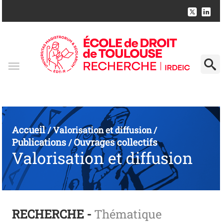
Accueil
/
Valorisation et diffusion
/
Publications
Ouvrages collectifs
/
Valorisation et diffusion
RECHERCHE -
Thématique