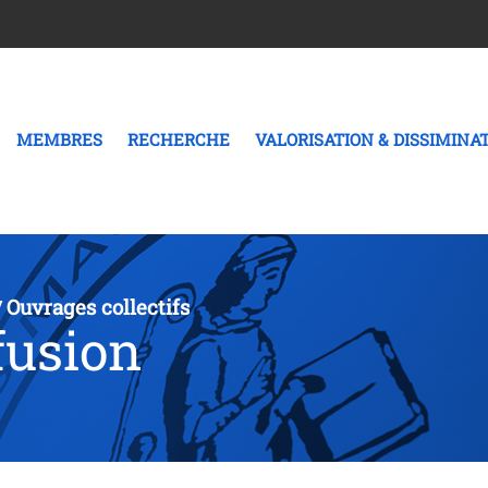
MEMBRES
RECHERCHE
VALORISATION & DISSIMINA
Ouvrages collectifs
/
fusion