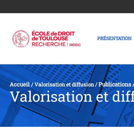
PRÉSENTATION
Accueil
Publications
/
Valorisation et diffusion
/
Valorisation et dif