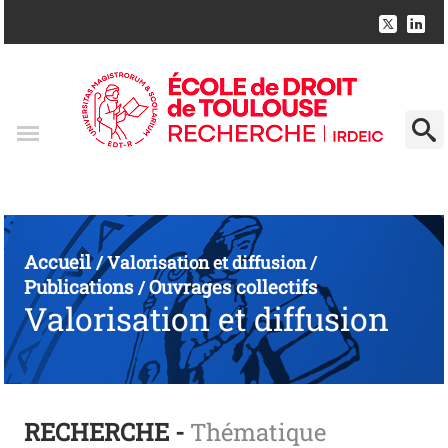
Accueil
/
Valorisation et diffusion
/
Publications
Ouvrages collectifs
/
Valorisation et diffusion
RECHERCHE -
Thématique