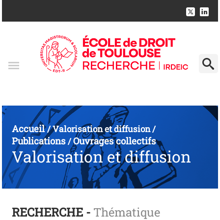
Accueil
/
Valorisation et diffusion
/
Publications
Ouvrages collectifs
/
Valorisation et diffusion
RECHERCHE -
Thématique