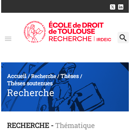
Accueil
Thèses
/
Recherche
/
/
Thèses soutenues
Recherche
RECHERCHE -
Thématique