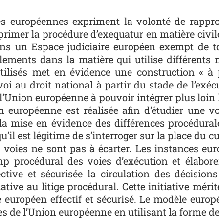
s européennes expriment la volonté de rappro
pprimer la procédure d’exequatur en matière civil
ans un Espace judiciaire européen exempt de tou
lements dans la matière qui utilise différents
ilisés met en évidence une construction « à pe
oi au droit national à partir du stade de l’exéc
e l’Union européenne à pouvoir intégrer plus loi
n européenne est réalisée afin d’étudier une vo
la mise en évidence des différences procédurale
 qu’il est légitime de s’interroger sur la place d
s voies ne sont pas à écarter. Les instances e
 procédural des voies d’exécution et élaboren
ctive et sécurisée la circulation des décisions
ative au litige procédural. Cette initiative méri
européen effectif et sécurisé. Le modèle europ
ces de l’Union européenne en utilisant la forme de