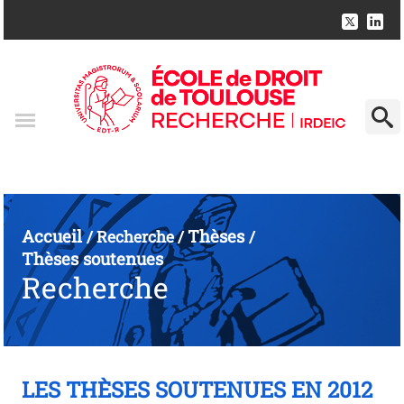
Accueil
Thèses
/
Recherche
/
/
Thèses soutenues
Recherche
LES THÈSES SOUTENUES EN 2012