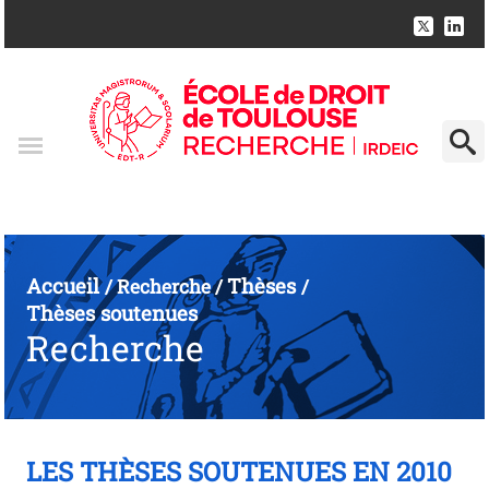
Accueil
Thèses
/
Recherche
/
/
Thèses soutenues
Recherche
LES THÈSES SOUTENUES EN 2010