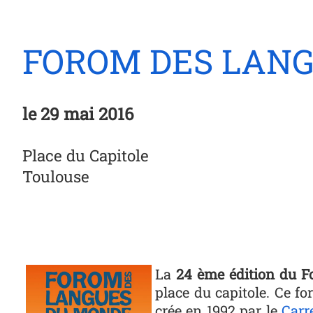
FOROM DES LANG
le
29 mai 2016
Place du Capitole
Toulouse
Photo
La
24 ème édition du 
place du capitole. Ce fo
crée en 1992 par le
Carr