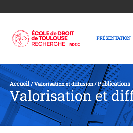
PRÉSENTATION
Accueil
Publications
/
Valorisation et diffusion
/
Valorisation et dif