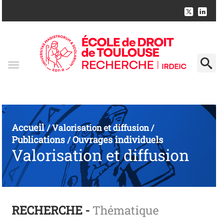
Accueil
/
Valorisation et diffusion
/
Publications
Ouvrages individuels
/
Valorisation et diffusion
RECHERCHE -
Thématique