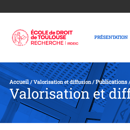
PRÉSENTATION
Accueil
Publications
/
Valorisation et diffusion
/
Valorisation et dif