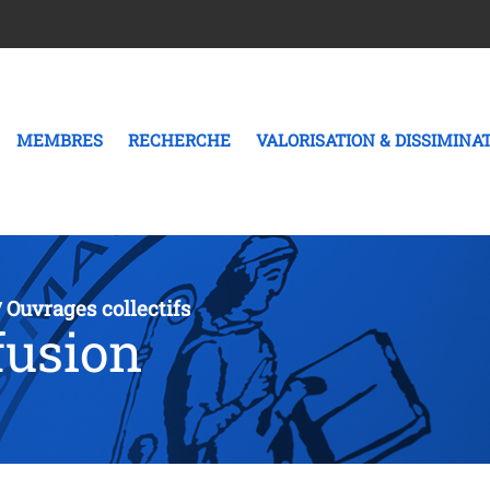
MEMBRES
RECHERCHE
VALORISATION & DISSIMINA
Ouvrages collectifs
/
fusion