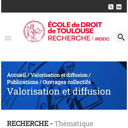
Accueil
/
Valorisation et diffusion
/
Publications
Ouvrages collectifs
/
Valorisation et diffusion
RECHERCHE -
Thématique