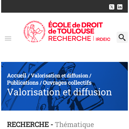
Accueil
/
Valorisation et diffusion
/
Publications
Ouvrages collectifs
/
Valorisation et diffusion
RECHERCHE -
Thématique