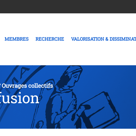
MEMBRES
RECHERCHE
VALORISATION & DISSIMINA
Ouvrages collectifs
/
fusion