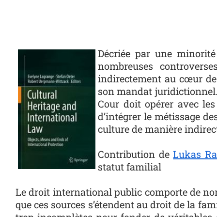
Photo
Décriée par une minorité
nombreuses controverses
indirectement au cœur de c
son mandat juridictionnel.
Cour doit opérer avec les 
d’intégrer le métissage des
culture de manière indire
Contribution de
Lukas Ra
statut familial
Le droit international public comporte de nom
que ces sources s’étendent au droit de la famil
trop incomplètes pour fonder de véritables dr