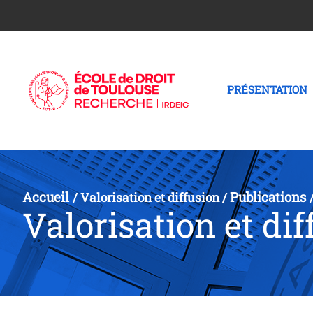
PRÉSENTATION
Accueil
Publications
/
Valorisation et diffusion
/
Valorisation et dif