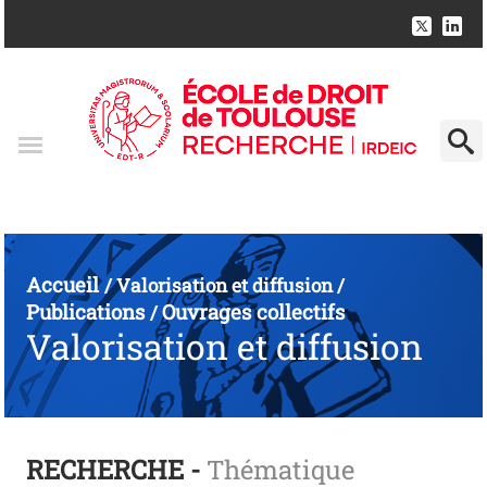
Accueil
/
Valorisation et diffusion
/
Publications
Ouvrages collectifs
/
Valorisation et diffusion
RECHERCHE -
Thématique