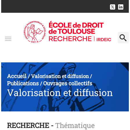
Accueil
/
Valorisation et diffusion
/
Publications
Ouvrages collectifs
/
Valorisation et diffusion
RECHERCHE -
Thématique