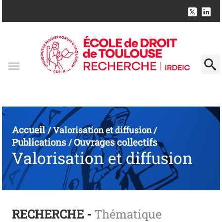
Accueil
/
Valorisation et diffusion
/
Publications
Ouvrages collectifs
/
Valorisation et diffusion
RECHERCHE -
Thématique