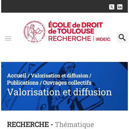
Accueil
/
Valorisation et diffusion
/
Publications
Ouvrages collectifs
/
Valorisation et diffusion
RECHERCHE -
Thématique