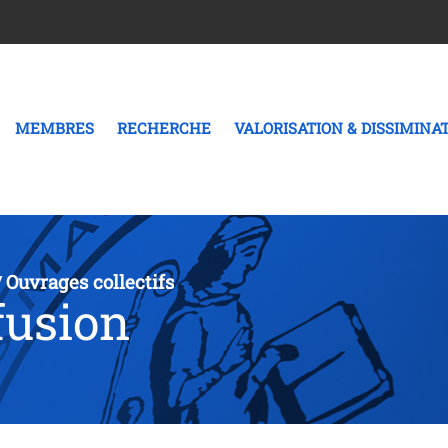
MEMBRES
RECHERCHE
VALORISATION & DISSIMINA
Ouvrages collectifs
/
fusion