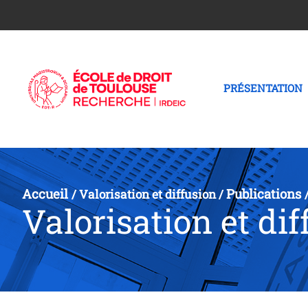
PRÉSENTATION
Accueil
Publications
/
Valorisation et diffusion
/
Valorisation et dif