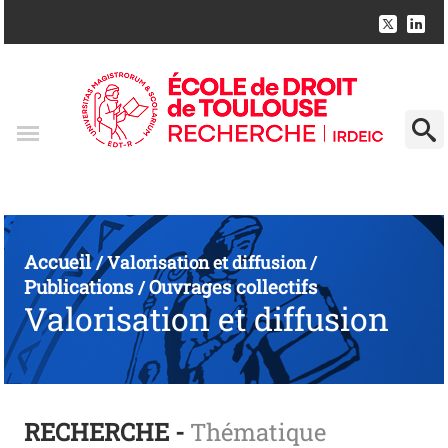
Accueil
/
Valorisation et diffusion
/
Publications
Ouvrages collectifs
/
Valorisation et diffusion
RECHERCHE -
Thématique