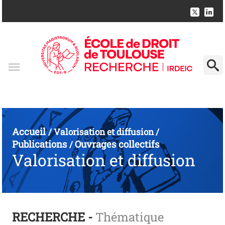
Accueil
/
Valorisation et diffusion
/
Publications
Ouvrages collectifs
/
Valorisation et diffusion
RECHERCHE -
Thématique