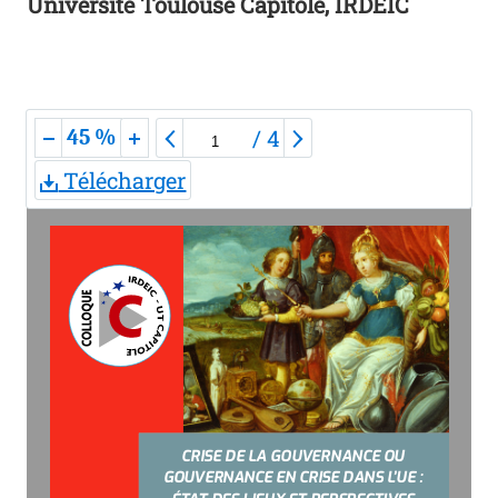
Université Toulouse Capitole, IRDEIC
/
4
45 %
Télécharger
CRISE DE LA GOUVERNANCE OU 
GOUVERNANCE EN CRISE DANS L’UE : 
ÉTAT DES LIEUX ET PERSPECTIVES