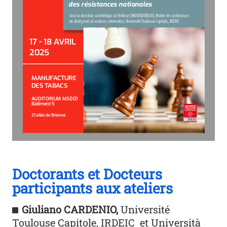
des résistances nationales
Sous la direction scientifique de Hélène CHRISTODOULOU, Maître de conférences 
en droit privé et sciences criminelles, Université Toulouse Capitole, IRDEIC 
17 - 18 AVRIL
2025
MANUFACTURE 
DES TABACS
AUDITORIUM MS001
Bâtiment S 
21 allée de Brienne
Doctorants et Docteurs
participants aux ateliers
Giuliano CARDENIO,
Université
Toulouse Capitole, IRDEIC et Università