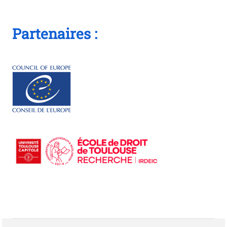
Partenaires :
W
X